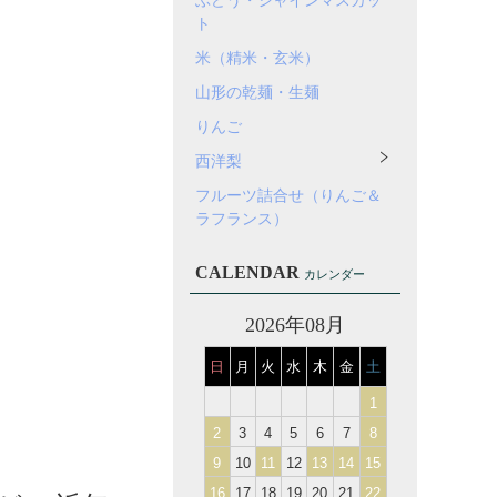
ぶどう・シャインマスカッ
ト
米（精米・玄米）
山形の乾麺・生麺
りんご
西洋梨
フルーツ詰合せ（りんご＆
ラフランス）
CALENDAR
カレンダー
2026年08月
日
月
火
水
木
金
土
1
2
3
4
5
6
7
8
9
10
11
12
13
14
15
16
17
18
19
20
21
22