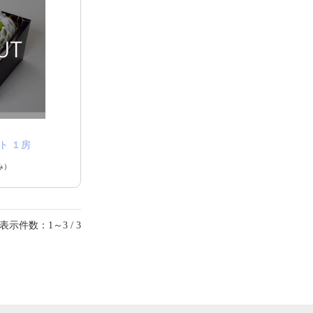
ト １房
み）
表示件数：1～3 / 3